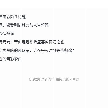
懂电影简介精髓
界，感受剧情魅力与人生哲理
深情邂逅
典元素，带你走进视听盛宴的奇幻之旅
穿梭黑暗的末班车，谁在午夜时分等待归途？
后的精彩瞬间
© 2026 光影流年-精彩电影分享网