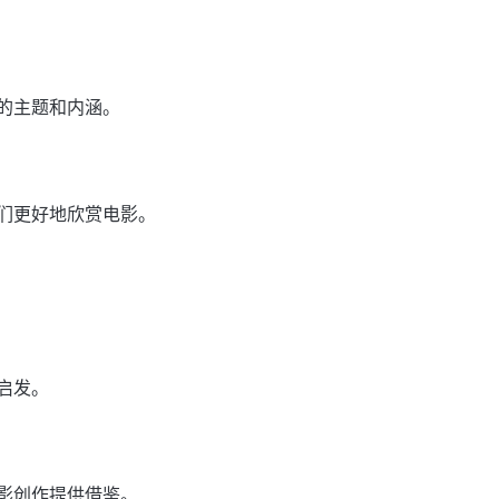
的主题和内涵。
们更好地欣赏电影。
启发。
影创作提供借鉴。